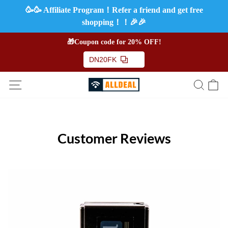
🥳🥳 Affiliate Program！Refer a friend and get free
shopping！！🎉🎉
🎁Coupon code for 20% OFF!
DN20FK
Customer Reviews